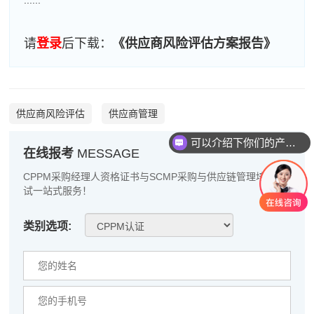
......
高**
137****4626
2026-08-06
请
登录
后下载：
《供应商风险评估方案报告》
陈*
133****4975
2026-08-06
李**
186****5966
2026-08-06
王**
137****8813
2026-08-06
供应商风险评估
供应商管理
张**
139****3519
2026-08-05
可以介绍下你们的产品么
在线报考
MESSAGE
陈**
133****1727
2026-08-05
CPPM采购经理人资格证书与SCMP采购与供应链管理培训考
试一站式服务！
李*
186****1490
2026-08-05
孔**
133****8126
2026-08-05
类别选项:
越*
186****3622
2026-08-05
何**
189****5193
2026-08-05
蒋*
186****6174
2026-08-05