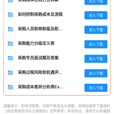
进入下载
张**
139****3519
2026-08-05
如何控制采购成本及流程
进入下载
陈**
133****1727
2026-08-05
采购人员职称职级及职位晋升管理制度
进入下载
李*
186****1490
2026-08-05
孔**
133****8126
2026-08-05
采购能力分级定义表
进入下载
采购专员面试题及答案
进入下载
采购过程风险和机遇评估分析报告
进入下载
采购成本差异分析表Excel模板
进入下载
温馨提示：因考试政策、内容不断变化与调整，本网站提供下载资料
《供应商风险评估方案报告》仅供参考，如有异议，请考生以权威部