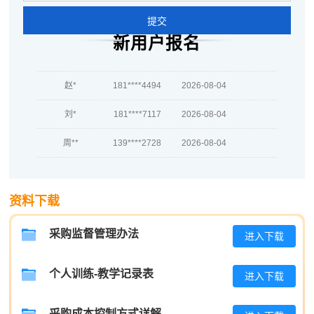
提交
肖**
189****4738
2026-08-05
新用户报名
吴**
186****7963
2026-08-05
赵*
181****4494
2026-08-04
刘*
181****7117
2026-08-04
周**
139****2728
2026-08-04
刘**
133****3803
2026-08-07
程**
139****2799
2026-08-07
资料下载
高**
137****4626
2026-08-06
采购监督管理办法
进入下载
陈*
133****4975
2026-08-06
个人训练-教学记录表
进入下载
李**
186****5966
2026-08-06
王**
137****8813
2026-08-06
采购成本控制方式详解