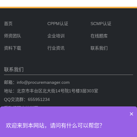
首页
CPPM认证
SCMP认证
师资团队
企业培训
在线题库
资料下载
行业资讯
联系我们
联系我们
邮箱：info@procuremanager.com
地址：北京市丰台区北大街14号院1号楼3层303室
QQ交流群：655951234
采购经理人培训网
×
采购经理人网是专业的采购经理人资格证书考试培训一站式服务网站，提
欢迎来到本网站，请问有什么可以帮您？
供CPPM采购经理人资格证书考试培训，SCMP采购与供应链管理考试培
训，考试攻略流程，CPPM与SCMP题库及相关考试资料下载。